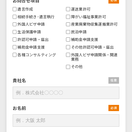
お問合せ項目
必須
遺言作成
運送業許可
相続手続き･遺言執行
障がい福祉事業許可
外国人ビザ申請
産業廃棄物収集運搬業許可
生活保護申請
民泊申請
許認可申請・届出
補助金申請支援
補助金申請支援
その他許認可申請・届出
各種コンサルティング
外国人ビザ申請関係・関連
業務
その他
貴社名
任意
お名前
必須